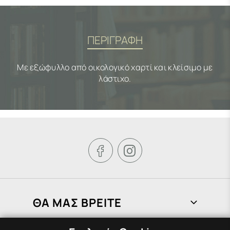
ΠΕΡΙΓΡΑΦΗ
Με εξώφυλλο από οικολογικό χαρτί και κλείσιμο με
λάστιχο.


ΘΑ ΜΑΣ ΒΡΕΙΤΕ
Φραγκιάδων 72, Πειραιάς 185 37