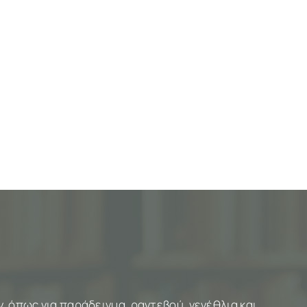
 όπως για παράδειγμα, ραντεβού, γενέθλια και