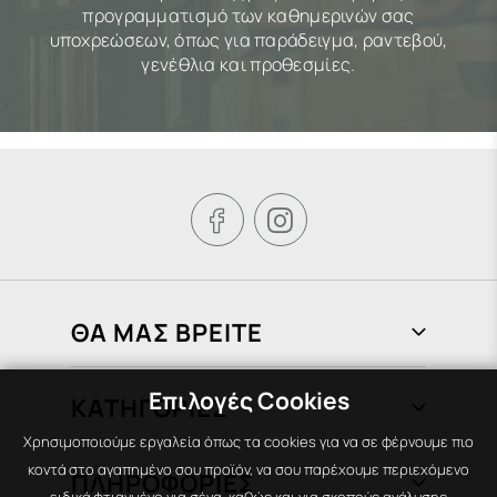
προγραμματισμό των καθημερινών σας
υποχρεώσεων, όπως για παράδειγμα, ραντεβού,
γενέθλια και προθεσμίες.


ΘΑ ΜΑΣ ΒΡΕΙΤΕ
Φραγκιάδων 72, Πειραιάς 185 37
Επιλογές Cookies
ΚΑΤΗΓΟΡΙΕΣ
210 451 1758
Χρησιμοποιούμε εργαλεία όπως τα cookies για να σε φέρνουμε πιο
info@areti-books.gr
Βιβλία
κοντά στο αγαπημένο σου προϊόν, να σου παρέχουμε περιεχόμενο
ΠΛΗΡΟΦΟΡΙΕΣ
Χαρτικά-Αναλώσιμα