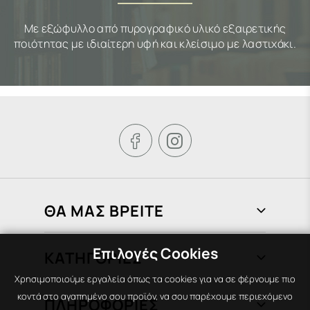
Με εξώφυλλο από πυρογραφικό υλικό εξαιρετικής
ποιότητας με ιδιαίτερη υφή και κλείσιμο με λαστιχάκι.


ΘΑ ΜΑΣ ΒΡΕΙΤΕ
Φραγκιάδων 72, Πειραιάς 185 37
Επιλογές Cookies
ΚΑΤΗΓΟΡΙΕΣ
210 451 1758
Χρησιμοποιούμε εργαλεία όπως τα cookies για να σε φέρνουμε πιο
info@areti-books.gr
Βιβλία
κοντά στο αγαπημένο σου προϊόν, να σου παρέχουμε περιεχόμενο
ΠΛΗΡΟΦΟΡΙΕΣ