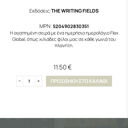
Εκδόσεις
:
THE WRITING FIELDS
MPN:
5204902830351
Η αγαπημένη σειρά με ένα ημερήσιο ημερολόγιο Flex
Global, όπως χιλιάδες φίλοι μας σε κάθε γωνιά του
πλανήτη.
11.50 €
ΠΡΟΣΘΗΚΗ ΣΤΟ ΚΑΛΑΘΙ
1