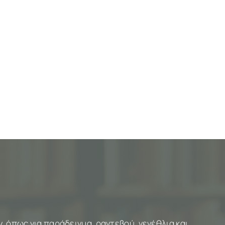
 όπως για παράδειγμα, ραντεβού, γενέθλια και