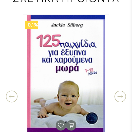
-0,1%
-0,