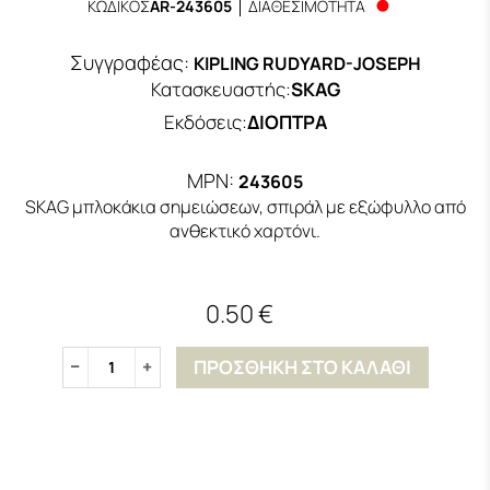
ΚΩΔΙΚΟΣ
AR-243605
ΔΙΑΘΕΣΙΜΟΤΗΤΑ
Συγγραφέας:
KIPLING RUDYARD-JOSEPH
Κατασκευαστής
:
SKAG
Εκδόσεις
:
ΔΙΟΠΤΡΑ
MPN:
243605
SKAG μπλοκάκια σημειώσεων, σπιράλ με εξώφυλλο από
ανθεκτικό χαρτόνι.
0.50 €
ΠΡΟΣΘΗΚΗ ΣΤΟ ΚΑΛΑΘΙ
1