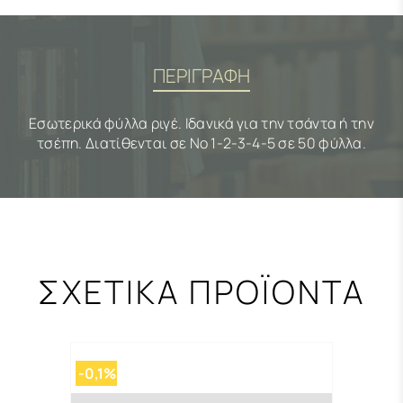
ΠΕΡΙΓΡΑΦΗ
Εσωτερικά φύλλα ριγέ. Ιδανικά για την τσάντα ή την
τσέπη. Διατίθενται σε Νο 1-2-3-4-5 σε 50 φύλλα.
ΣΧΕΤΙΚΑ ΠΡΟΪΟΝΤΑ
-0,1%
-0,