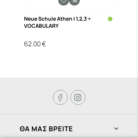
Neue Schule Athen | 1,2,3 +
(ΔΕΝ
Ν
VOCABULARY
ΕΡΩΤ
62.00 €
16.4


ΘΑ ΜΑΣ ΒΡΕΙΤΕ