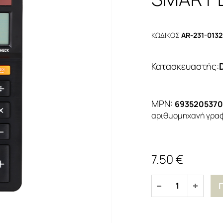
ΚΩΔΙΚΟΣ
AR-231-013
Κατασκευαστής
:
MPN:
6935205370
αριθμομηχανή γραφ
7.50 €
1