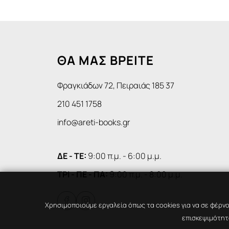
ΘΑ ΜΑΣ ΒΡΕΙΤΕ
Φραγκιάδων 72, Πειραιάς 185 37
210 451 1758
info@areti-books.gr
ΔΕ - ΤΕ:
9:00 π.μ. - 6:00 μ.μ.
ΤΡΙ - ΠΕ - ΠΑ:
9:00 π.μ. - 8:00 μ.μ.


Χρησιμοποιούμε εργαλεία όπως τα cookies για να σε φέρνο
επισκεψιμότητα