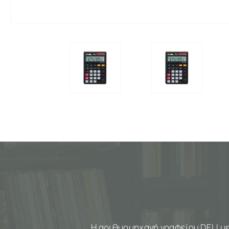
Η αριθμομηχανή γραφείου DELI με