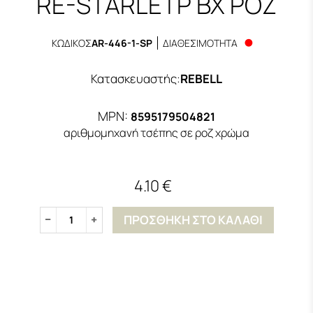
RE-STARLETP BX ΡΟΖ
ΚΩΔΙΚΟΣ
AR-446-1-SP
ΔΙΑΘΕΣΙΜΟΤΗΤΑ
Κατασκευαστής
:
REBELL
MPN:
8595179504821
αριθμομηχανή τσέπης σε ροζ χρώμα
4.10 €
ΠΡΟΣΘΗΚΗ ΣΤΟ ΚΑΛΑΘΙ
1