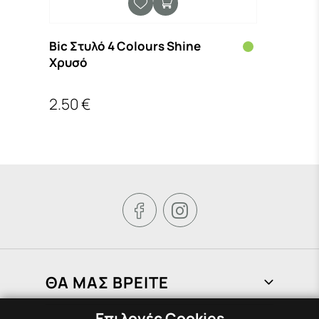
Bic Στυλό 4 Colours Shine
Χρυσό
2.50 €


ΘΑ ΜΑΣ ΒΡΕΙΤΕ
Επιλογές Cookies
Φραγκιάδων 72, Πειραιάς 185 37