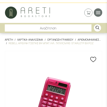
ΑΡΕΤΗ
ΧΑΡΤΙΚΑ-ΑΝΑΛΩΣΙΜΑ
ΟΡΓΑΝΩΣΗ ΓΡΑΦΕΙΟΥ
ΑΡΙΘΜΟΜΗΧΑΝΕΣ
REBELL ΑΡΙΘ/ΝΗ ΤΣΕΠΗΣ 8Ψ ΜΠΑΤ./ΗΛ. 7X11X1CM RE-STARLETP BX ΡΟΖ