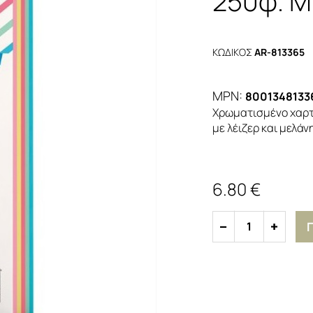
250φ. Μ
ΚΩΔΙΚΟΣ
AR-813365
MPN:
8001348133
Χρωματισμένο χαρτ
με λέιζερ και μελάνη
6.80 €
1