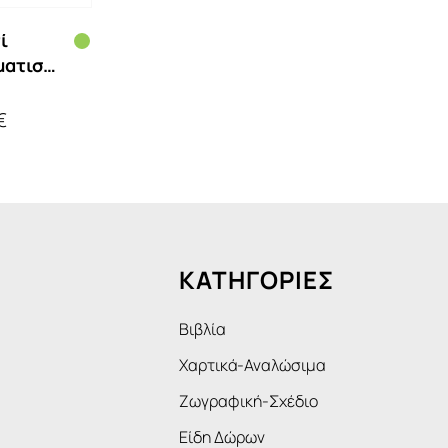
ί
ατιστό
iano Α4
orti
€
r 80gr
Φύλλα
ΚΑΤΗΓΟΡΙΕΣ
Βιβλία
Χαρτικά-Αναλώσιμα
Ζωγραφική-Σχέδιο
Είδη Δώρων