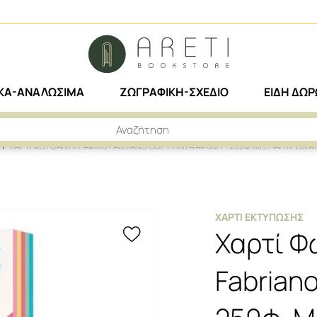
ΙΚΑ-ΑΝΑΛΩΣΙΜΑ
ΖΩΓΡΑΦΙΚΗ-ΣΧΕΔΙΟ
ΕΙΔΗ ΔΩ
ΧΑΡΤΙ ΦΩΤΟΑΝΤΙΓΡΑΦΙΚΟ FABRIANO COPY TINTA Α4 80ΓΡ. 250Φ. ΜΙΞ ΠΑΛ ΧΡΩΜΑ
ΧΑΡΤΊ ΕΚΤΎΠΩΣΗΣ
Χαρτί Φ
Fabriano