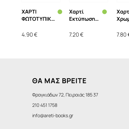
ΧΑΡΤΙ
Χαρτί
Χαρτ
ΦΩΤΟΤΥΠΙΚΟ
Εκτύπωσης
Χρωμ
INACOPIA
Fabriano Α4
Fabr
OFFICE A4 80
160gr Mix
Mix F
4.90 €
7.20 €
7.80 
gr. (500φ)
Soft Colors
Colo
5x20 Φύλλα
250 
ΘΑ ΜΑΣ ΒΡΕΙΤΕ
Φραγκιάδων 72, Πειραιάς 185 37
210 451 1758
info@areti-books.gr