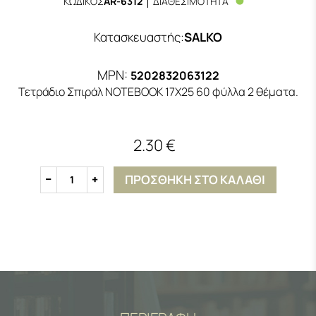
ΚΩΔΙΚΟΣ
AR-6312
ΔΙΑΘΕΣΙΜΟΤΗΤΑ
Κατασκευαστής
:
SALKO
MPN:
5202832063122
Τετράδιο Σπιράλ ΝΟΤΕΒΟΟΚ 17X25 60 φύλλα 2 θέματα.
2.30 €
ΠΡΟΣΘΗΚΗ ΣΤΟ ΚΑΛΑΘΙ
1