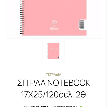
ΤΕΤΡΆΔΙΑ
ΣΠΙΡΑΛ NOTEBOOK
17X25/120σελ. 2θ