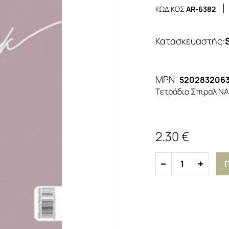
ΚΩΔΙΚΟΣ
AR-6382
Κατασκευαστής
:
MPN:
520283206
Τετράδιο Σπιράλ NA
2.30 €
1