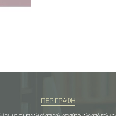
ΠΕΡΙΓΡΑΦΗ
αθέτει μονό μεταλλικό σπιράλ, οπισθόφυλλο από πολύ σκ