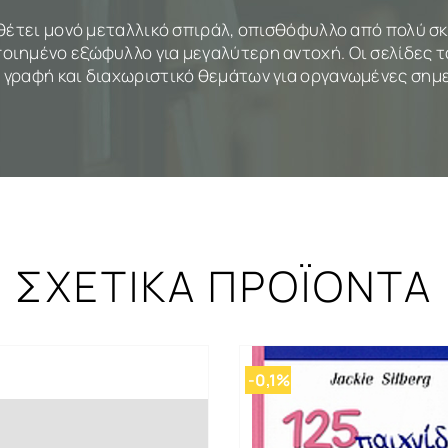
αθέτει μονό μεταλλικό σπιράλ, οπισθόφυλλο από πολύ σκ
οιημένο εξώφυλλο για μεγαλύτερη αντοχή. Οι σελίδες τ
 γραφή και διαχωριστικό θεμάτων για οργανωμένες σημε
ΣΧΕΤΙΚΑ ΠΡΟΪΟΝΤΑ
-0,1%