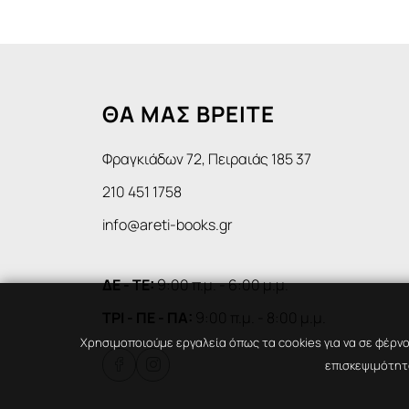
ΘΑ ΜΑΣ ΒΡΕΙΤΕ
Φραγκιάδων 72, Πειραιάς 185 37
210 451 1758
info@areti-books.gr
ΔΕ - ΤΕ:
9:00 π.μ. - 6:00 μ.μ.
ΤΡΙ - ΠΕ - ΠΑ:
9:00 π.μ. - 8:00 μ.μ.
Χρησιμοποιούμε εργαλεία όπως τα cookies για να σε φέρνο
επισκεψιμότητα

