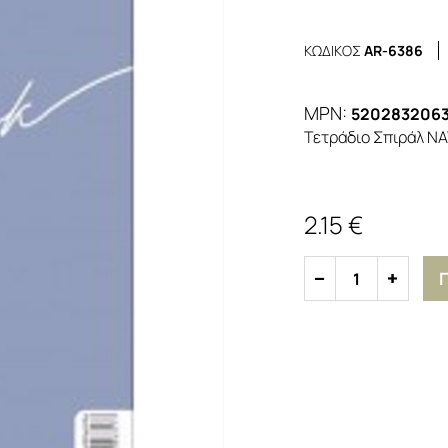
ΚΩΔΙΚΟΣ
AR-6386
MPN:
520283206
Τετράδιο Σπιράλ NA
2.15 €
1