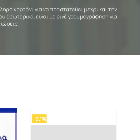
ληρό χαρτόνι για να προστατεύει μέχρι και την
ου εσωτερικά, είναι με ριγέ γραμμογράφηση για
ιώσεις.
-0,1%