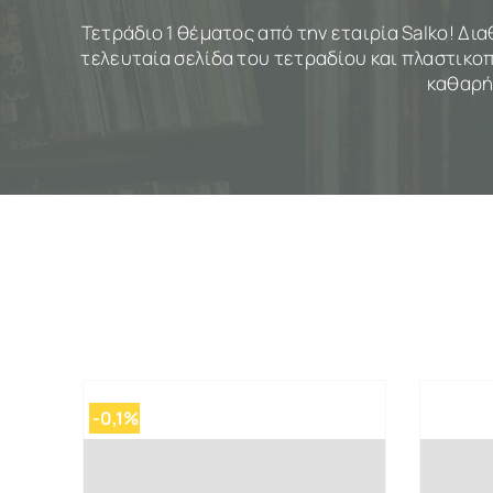
Τετράδιο 1 θέματος από την εταιρία Salko! Δι
τελευταία σελίδα του τετραδίου και πλαστικοπ
καθαρή
-0,1%