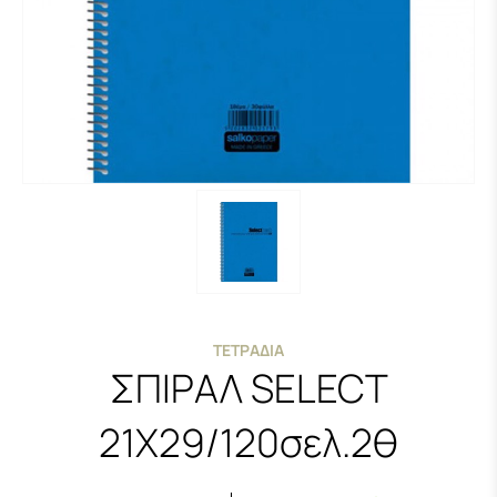
ΤΕΤΡΆΔΙΑ
ΣΠΙΡΑΛ SELECT
21X29/120σελ.2θ