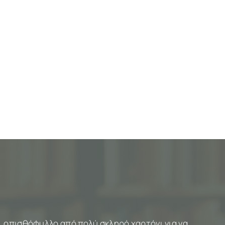
, οπισθόφυλλο από πολύ σκληρό χαρτόνι για να