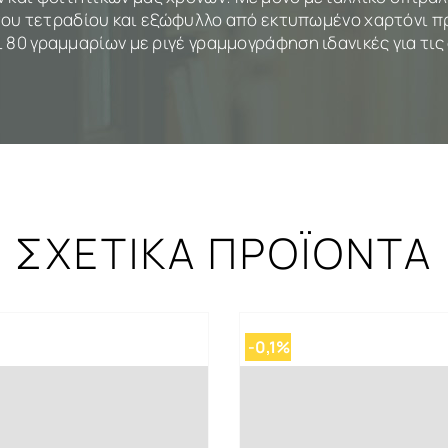
 του τετραδίου και εξώφυλλο από εκτυπωμένο χαρτόνι πρ
ι 80 γραμμαρίων με ριγέ γραμμογράφηση ιδανικές για τις
ΣΧΕΤΙΚΑ ΠΡΟΪΟΝΤΑ
-0,1%