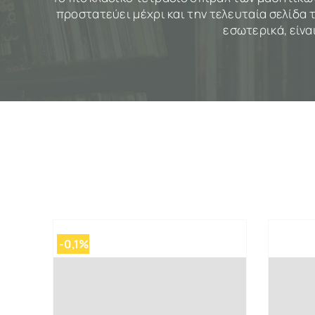
προστατεύει μέχρι και την τελευταία σελίδα
εσωτερικά, είνα
-0,1%