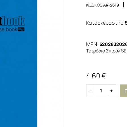
ΚΩΔΙΚΟΣ
AR-2619
Κατασκευαστής
:
MPN:
520283202
Τετράδιο Σπιράλ SE
4.60 €
1