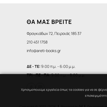
ΘΑ ΜΑΣ ΒΡΕΙΤΕ
Φραγκιάδων 72, Πειραιάς 185 37
210 451 1758
info@areti-books.gr
ΔΕ - ΤΕ:
9:00 π.μ. - 6:00 μ.μ.
ΤΡΙ - ΠΕ - ΠΑ:
9:00 π.μ. - 8:00 μ.μ.


Χρησιμοποιούμε εργαλεία όπως τα cookies για να σε φέρνο
επισκεψιμότητα
Copyright © 2022
-2026
Powered by
Developed w
