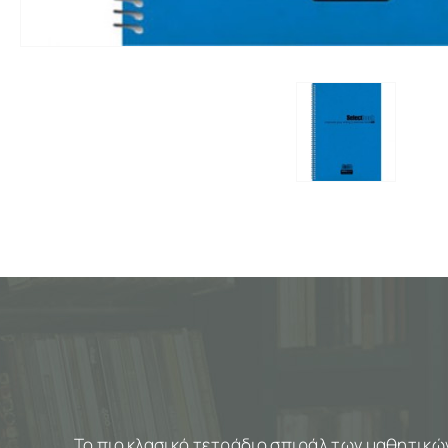
Το πιο κλασικό τετράδιο σπιράλ των μαθητικώ