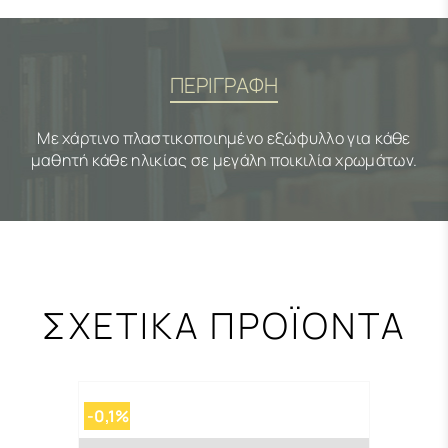
ΠΕΡΙΓΡΑΦΗ
Με χάρτινο πλαστικοποιημένο εξώφυλλο για κάθε
μαθητή κάθε ηλικίας σε μεγάλη ποικιλία χρωμάτων.
ΣΧΕΤΙΚΑ ΠΡΟΪΟΝΤΑ
-0,1%
-0,