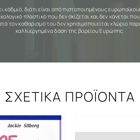
ι κάδμιό, διότι είναι από πιστοποιημένους ευρωπαϊκο
κολογικό πλαστικό που δεν σκίζεται και δεν χάνεται που 
 κατά τον καθαρισμό του δεν χρησιμοποιείται χλώριο παρ
καλλιεργημένα δάση της βορείου Ευρώπης.
ΣΧΕΤΙΚΑ ΠΡΟΪΟΝΤΑ