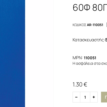
60Φ 80
ΚΩΔΙΚΟΣ
AR-110051
Κατασκευαστής
:
MPN:
110051
H ασφάλεια στα σχο
1.30 €
1