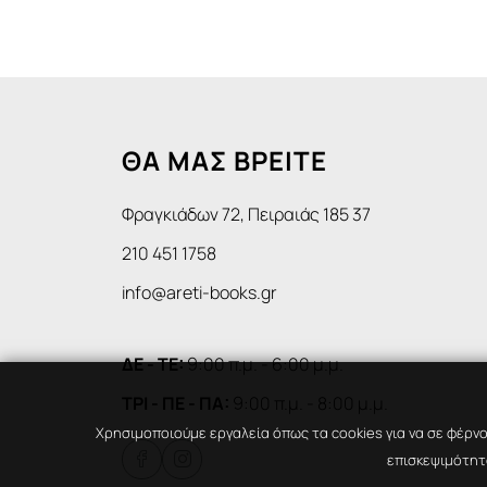
ΘΑ ΜΑΣ ΒΡΕΙΤΕ
Φραγκιάδων 72, Πειραιάς 185 37
210 451 1758
info@areti-books.gr
ΔΕ - ΤΕ:
9:00 π.μ. - 6:00 μ.μ.
ΤΡΙ - ΠΕ - ΠΑ:
9:00 π.μ. - 8:00 μ.μ.
Χρησιμοποιούμε εργαλεία όπως τα cookies για να σε φέρνο
επισκεψιμότητα

