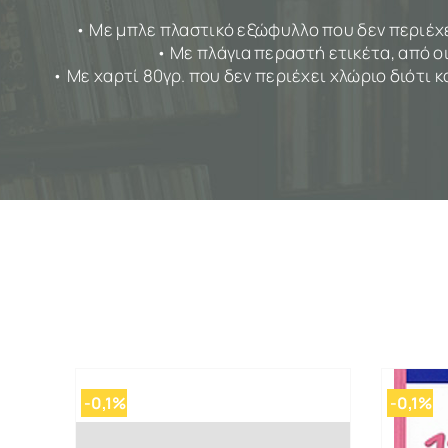
• Με μπλε πλαστικό εξώφυλλο που δεν περιέχε
• Με πλάγια περαστή ετικέτα, από οι
• Με χαρτί 80γρ. που δεν περιέχει χλώριο διότι
-0,1%
-0,1%