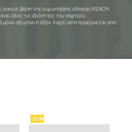
ύς οίκους βάση της ευρωπαϊκής οδηγίας REACH.
έχει όλες τις ιδιότητες του χαρτιού.
ά μόνο οξυγόνο η όζον. Χαρτί από προέρχεται από
-0,1%