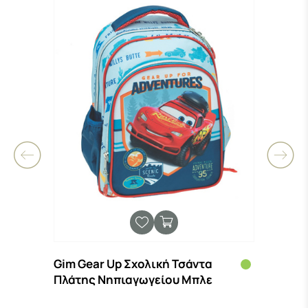
o
Gim Gear Up Σχολική Τσάντα
Σακί
Πλάτης Νηπιαγωγείου Μπλε
Cars