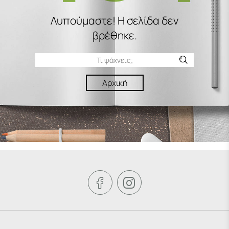
Λυπούμαστε! H σελίδα δεν
βρέθηκε.
Αρχική

