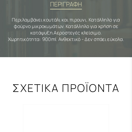
ΠΕΡΙΓΡΑΦΗ
Περιλαμβάνει κουτάλι και πιρουνι. Κατάλληλο για
φούρνο μικροκυμάτων. Κατάλληλο για χρήση σε
κατάψυξη.Αεροστεγές κλείσιμο.
Χωρητικότητα: 900ml. Ανθεκτικό - Δεν σπάει εύκολα.
ΣΧΕΤΙΚΑ ΠΡΟΪΟΝΤΑ