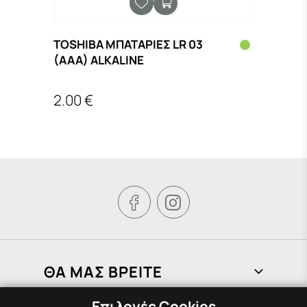
TOSHIBA ΜΠΑΤΑΡΙΕΣ LR 03
DELI
(AAA) ALKALΙΝΕ
18mm
2.00 €
0.80


ΘΑ ΜΑΣ ΒΡΕΙΤΕ
Επιλογές Cookies
Φραγκιάδων 72, Πειραιάς 185 37