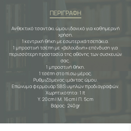
ΠΕΡΙΓΡΑΦΗ
Ανθεκτικό τσαντάκι ώμου ιδανικό για καθημερινή
χρήση.
1 κεντρική θήκη με εσωτερικά τσεπάκια.
1 μπροστινή τσέπη με «βελούδινη» επένδυση για
περισσότερη προστασία της οθόνης των συσκευών
σας.
1 μπροστινή θήκη.
1 τσέπη στο πίσω μέρος.
Ρυθμιζόμενος ιμάντας ώμου.
Επώνυμα φερμουάρ SBS υψηλών προδιαγραφών.
Χωρητικότητα: 1 lt
Υ. 20cm | Μ. 16cm | Π. 5cm
Βάρος: 240gr