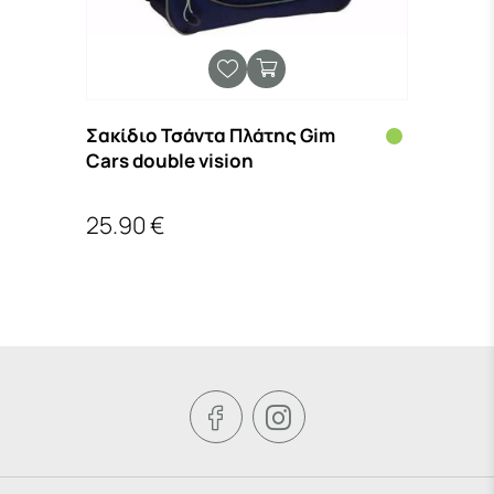
Σακίδιο Τσάντα Πλάτης Gim
Τσάν
Cars double vision
Prim
25.90 €
19.9

